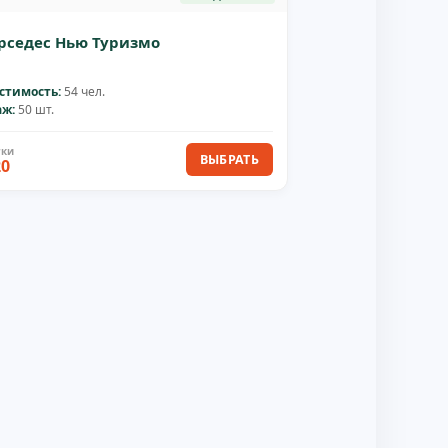
рседес Нью Туризмо
стимость:
54 чел.
аж:
50 шт.
ВЫБРАТЬ
20