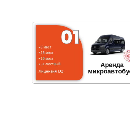
01
• 8 мест
• 16 мест
• 19 мест
Аренда
• 31-местный
микроавтобу
Лицензия D2