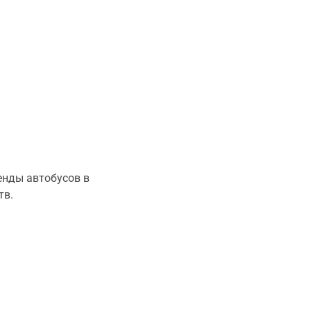
енды автобусов в
тв.