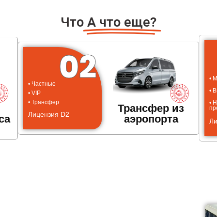
Что
А что еще?
02
• 
• Частные
• 
• VIP
• Трансфер
• 
Трансфер из
пр
Лицензия D2
са
аэропорта
Ли