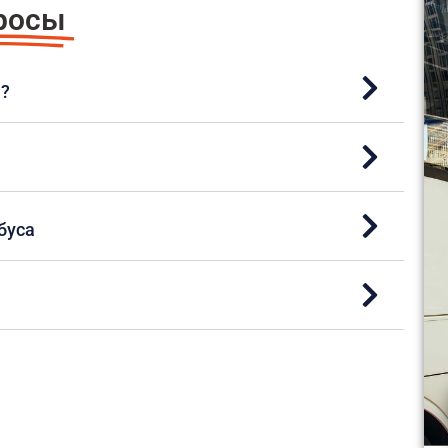
росы
а?
буса