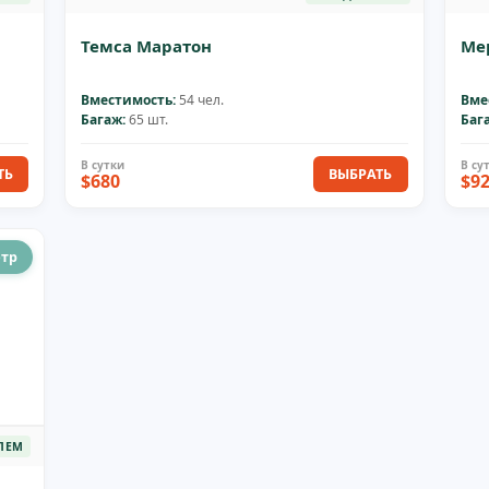
Темса Маратон
Ме
Вместимость:
54 чел.
Вме
Багаж:
65 шт.
Баг
ТЬ
ВЫБРАТЬ
$680
$9
отр
ЛЕМ