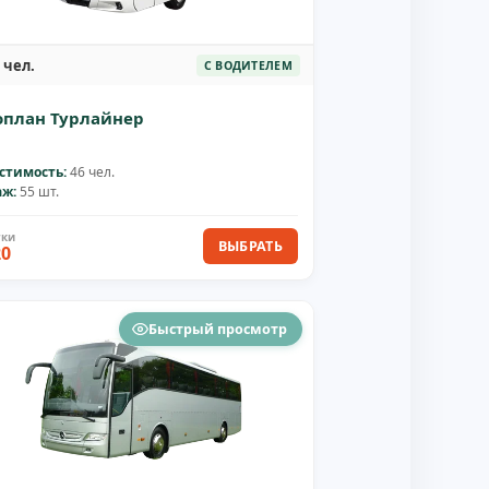
 чел.
С ВОДИТЕЛЕМ
оплан Турлайнер
стимость:
46 чел.
аж:
55 шт.
ВЫБРАТЬ
20
Быстрый просмотр