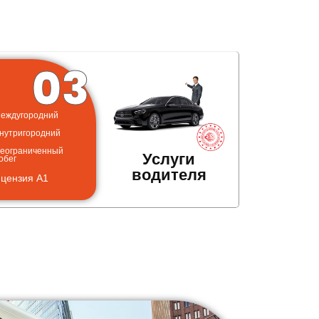
03
Междугородний
Внутригородний
Неограниченный
Услуги
обег
водителя
цензия A1